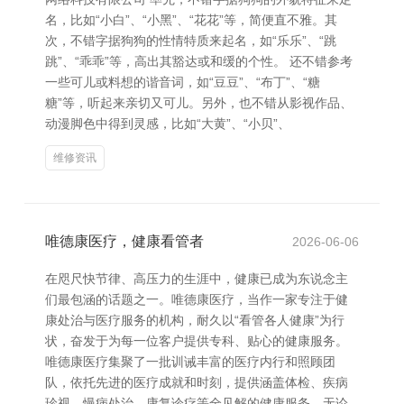
名，比如“小白”、“小黑”、“花花”等，简便直不雅。其
次，不错字据狗狗的性情特质来起名，如“乐乐”、“跳
跳”、“乖乖”等，高出其豁达或和缓的个性。 还不错参考
一些可儿或料想的谐音词，如“豆豆”、“布丁”、“糖
糖”等，听起来亲切又可儿。另外，也不错从影视作品、
动漫脚色中得到灵感，比如“大黄”、“小贝”、
维修资讯
唯德康医疗，健康看管者
2026-06-06
在咫尺快节律、高压力的生涯中，健康已成为东说念主
们最包涵的话题之一。唯德康医疗，当作一家专注于健
康处治与医疗服务的机构，耐久以“看管各人健康”为行
状，奋发于为每一位客户提供专科、贴心的健康服务。
唯德康医疗集聚了一批训诫丰富的医疗内行和照顾团
队，依托先进的医疗成就和时刻，提供涵盖体检、疾病
珍视、慢病处治、康复诊疗等全见解的健康服务。无论