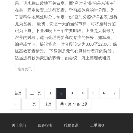
果、进步糊口质地至关贫窭。而“座时分”指的是东谈主们
在某一固定位置上进行职责、学习或休息的时分段。为
了更科学地惩处时分，制定一份“座时分鉴识详备表”显得
尤为贫窭。 最初，凭证一天的当然节律，可将座时分鉴
识为上昼、下昼和晚上三个主要时段。上昼是大脑最为
澄莹的时段，适当处理需要高度专注的任务，如写稿、
编程或学习。提议将这一时分段设定为8:00至12:00，保
抓高效职责情景。 下昼则是元气心灵相对着落的阶段，
适当进行较为豪迈的职责，如会议、府上整理或粗浅
维修资讯
首页
上一页
1
2
3
4
5
6
7
8
下一页
末页
共
8
页
73
条记录
关于我们
服务指南
维修资讯
二手回收