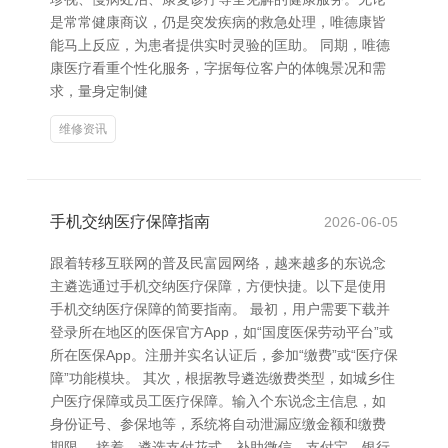
是常常健康商议，仍是突发疾病的救急处理，唯德康皆
能马上反应，为患者提供实时灵验的匡助。 同期，唯德
康医疗看重个性化服务，字据每位客户的体魄景况和需
求，量身定制健
维修资讯
手机交纳医疗保障指南
2026-06-05
跟着转移互联网的普及民富园网络，越来越多的东说念
主遴选通过手机交纳医疗保障，方便快捷。以下是使用
手机交纳医疗保障的简要指南。 最初，用户需要下载并
登录所在地区的医保官方App，如“国度医保劳动平台”或
所在医保App。注册并实名认证后，参加“缴费”或“医疗保
障”功能模块。 其次，根据教导遴选缴费类型，如城乡住
户医疗保障或员工医疗保障。输入个东说念主信息，如
身份证号、参保地等，系统将自动泄漏应缴金额和缴费
期限。 接着，遴选支付花式，补助微信、支付宝、银行