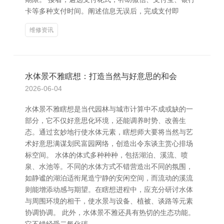
卡等多种支付时间。阐述信息无误后，完成支付即
维修资讯
水体景不雅瞎想：打造当然与好意思的和会
2026-06-04
水体景不雅瞎想是当代园林与城市计算中不成或缺的一
部分，它不仅好意思化环境，还能调养时势、改善生
态。通过玄妙地行使水体元素，瞎想师大要将当然与艺
术好意思满谋划民富园网络，创造出令东谈主赏心排场
标空间。 水体的体式多种种种，包括湖泊、溪流、喷
泉、水池等。不同的水体方式不错营造出不同的氛围，
如静谧的湖泊适衔尾造宁静的安闲空间，而流动的溪流
则能增添动感与期望。在瞎想进程中，应充分研讨水体
与周围环境的相干，使水景与设备、植被、谈路等元素
协调协调。 此外，水体景不雅还具有热切的生态功能。