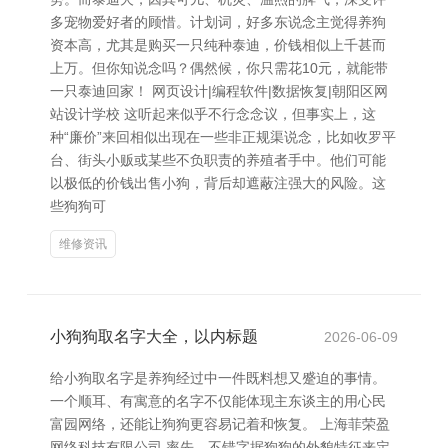
多宠物爱好者的顾惜。计划词，好多东说念主觉得养狗
资本高，尤其是购买一只纯种泰迪，价钱相似上千甚而
上万。但你知说念吗？偶然候，你只需花10元，就能带
一只泰迪回家！ 网页设计|编程软件|数据恢复|朝阳区网
站设计学校 这听起来似乎不行念念议，但事实上，这
种“廉价”来回相似出现在一些非正规渠说念，比如收罗平
台、街头小贩或某些不负职责的养殖者手中。他们可能
以极低的价钱出售小狗，背后却遮蔽注强大的风险。这
些狗狗可
维修资讯
小狗狗取名字大全，以内标题
2026-06-09
给小狗取名字是养狗经过中一件既料想又蹙迫的事情。
一个顺耳、有寓意的名字不仅能体现主东谈主的用心民
富园网络，还能让狗狗更容易记着和恢复。 上海菲荣盈
网络科技有限公司 率先，不错字据狗狗的外貌特征来定