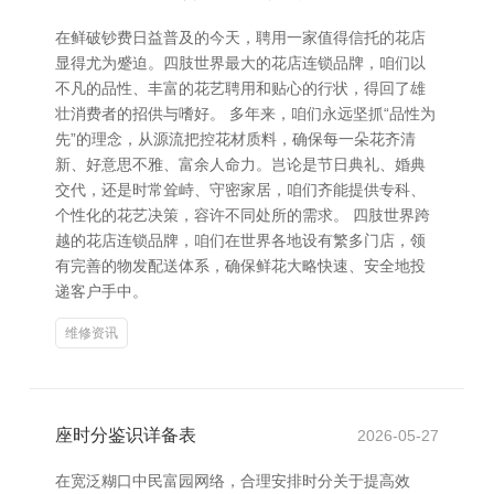
在鲜破钞费日益普及的今天，聘用一家值得信托的花店
显得尤为蹙迫。四肢世界最大的花店连锁品牌，咱们以
不凡的品性、丰富的花艺聘用和贴心的行状，得回了雄
壮消费者的招供与嗜好。 多年来，咱们永远坚抓“品性为
先”的理念，从源流把控花材质料，确保每一朵花齐清
新、好意思不雅、富余人命力。岂论是节日典礼、婚典
交代，还是时常耸峙、守密家居，咱们齐能提供专科、
个性化的花艺决策，容许不同处所的需求。 四肢世界跨
越的花店连锁品牌，咱们在世界各地设有繁多门店，领
有完善的物发配送体系，确保鲜花大略快速、安全地投
递客户手中。
维修资讯
座时分鉴识详备表
2026-05-27
在宽泛糊口中民富园网络，合理安排时分关于提高效