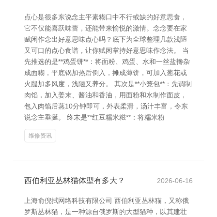
点心是很多东说念主平素糊口中不行或缺的好意思食，
它不仅能喜跃味蕾，还能带来愉悦的激情。念念要在家
赋闲作念出好意思味点心吗？底下为全球整理几款浅陋
又可口的点心食谱，让你赋闲掌持好意思味作念法。 当
先推选的是**鸡蛋饼**：将面粉、鸡蛋、水和一丝盐搀杂
成面糊，平底锅加热后倒入，摊成薄饼，可加入葱花或
火腿加多风度，浅陋又养分。 其次是**小笼包**：先调制
肉馅，加入姜末、酱油和香油，用面粉和水制作面皮，
包入肉馅后蒸10分钟即可，外表柔滑，汤汁丰富，令东
说念主垂涎。 终末是**红豆糯米糍**：将糯米粉
维修资讯
西伯利亚丛林猫体型有多大？
2026-06-16
上海俞倪拭网络科技有限公司 西伯利亚丛林猫，又称俄
罗斯丛林猫，是一种源自俄罗斯的大型猫种，以其建壮