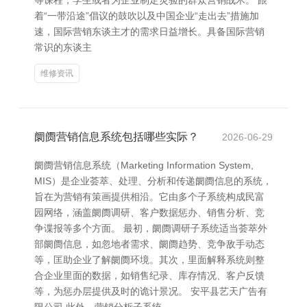
等课程，学生或者为企业制定灵验的群众营销战术。 跟
着“一带沿途”倡议的鼓吹以及中国企业“走出去”措施加
速，国际营销东谈主才的需求日益增长。具备国际营销
常识的东谈主
维修资讯
阛阓营销信息系统包括哪些实际？
2026-06-29
阛阓营销信息系统（Marketing Information System,
MIS）是企业荟萃、处理、分析和传递阛阓信息的系统，
旨在为营销有策画提供相沿。它由多个子系统构成民富
园网络，涵盖阛阓调研、客户数据惩办、销售分析、竞
争谍报等多个方面。 最初，阛阓调研子系统适当荟萃外
部阛阓信息，如忽地者需求、阛阓趋势、竞争敌手动态
等，匡助企业了解阛阓环境。其次，里面解释系统则整
合企业里面的数据，如销售纪录、库存情况、客户反馈
等，为惩办层提供及时的诡计景况。 安平县艺天广告有