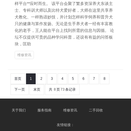
样平台**应时而生。 该平台会聚了繁多资深养犬东谈主
士、专科训犬师以及比特犬爱好者，大师在这里共享养
犬教化、一样熟谙妙技，并计划怎样科学饲养和晋升犬
只的健康与算作发扬。无论是生手养犬者一经有丰富教
化的老手，王人能在平台上找到所需的信息与因循。 论
坛不仅提供可贵的品种学问科普，还设有有益的问答板
块，匡助
维修资讯
首页
1
2
3
4
5
6
7
8
下一页
末页
共
8
页
73
条记录
关于我们
服务指南
维修资讯
二手回收
友情链接：