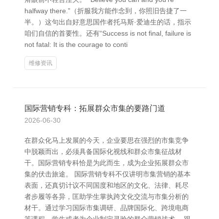
halfway there.”（折服我方能作念到，你照旧告捷了一
半。）这句出自好意思国作者托马斯·爱迪生的话，指示
咱们自信的首要性。还有“Success is not final, failure is
not fatal: It is the courage to conti
维修资讯
国际营销专科：拓展群众市集的要路门道
2026-06-30
在群众化马上发展的今天，企业要思在强烈的市集竞争
中脱颖而出，必须具备国际化视线和群众市集征战材
干。国际营销专科恰是为此而生，成为企业拓展群众市
集的伏击旅途。 国际营销专科不仅讲明市集营销的基本
表面，还真切计议不同国度和地区的文化、法律、耗尽
者步履等各异，匡助学生掌执跨文化交流与市集分析的
材干。通过学习国际市集调研、品牌国际化、跨境电商