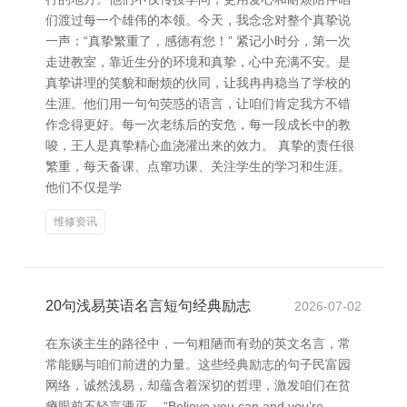
们渡过每一个雄伟的本领。今天，我念念对整个真挚说
一声：“真挚繁重了，感德有您！” 紧记小时分，第一次
走进教室，靠近生分的环境和真挚，心中充满不安。是
真挚讲理的笑貌和耐烦的伙同，让我冉冉稳当了学校的
生涯。他们用一句句荧惑的语言，让咱们肯定我方不错
作念得更好。每一次老练后的安危，每一段成长中的教
唆，王人是真挚精心血浇灌出来的效力。 真挚的责任很
繁重，每天备课、点窜功课、关注学生的学习和生涯。
他们不仅是学
维修资讯
20句浅易英语名言短句经典励志
2026-07-02
在东谈主生的路径中，一句粗陋而有劲的英文名言，常
常能赐与咱们前进的力量。这些经典励志的句子民富园
网络，诚然浅易，却蕴含着深切的哲理，激发咱们在贫
瘠眼前不轻言湮灭。 “Believe you can and you’re