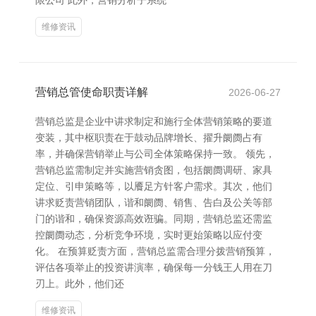
限公司 此外，营销分析子系统
维修资讯
营销总管使命职责详解
2026-06-27
营销总监是企业中讲求制定和施行全体营销策略的要道
变装，其中枢职责在于鼓动品牌增长、擢升阛阓占有
率，并确保营销举止与公司全体策略保持一致。 领先，
营销总监需制定并实施营销贪图，包括阛阓调研、家具
定位、引申策略等，以餍足方针客户需求。其次，他们
讲求贬责营销团队，谐和阛阓、销售、告白及公关等部
门的谐和，确保资源高效诳骗。同期，营销总监还需监
控阛阓动态，分析竞争环境，实时更始策略以应付变
化。 在预算贬责方面，营销总监需合理分拨营销预算，
评估各项举止的投资讲演率，确保每一分钱王人用在刀
刃上。此外，他们还
维修资讯