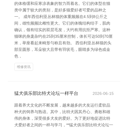
的体格缓和应寒凉表象的智力而着名。它们的体型在猫
类中属于较大的类别，是好多猫爱好者可爱的品种之
一。 成年西伯利亚丛林猫的体重频频在4.5到8公斤之
间，雄性频频比雌性更大。它们的体魄结构结子，肌肉
确认，领有结实的双层毛发，大约有用抗拒严寒。这种
猫咪的身庞杂约在25到35厘米控制，体长可达50到70厘
米，举座看起来畸形匀称且有劲。 西伯利亚丛林猫的头
部呈圆形，耳朵较大且带有羽状毛，眼睛多为绿色或金
色，
维修资讯
猛犬俱乐部比特犬论坛一样平台
2026-06-15
跟着养犬文化的不断发展，越来越多的犬友运行柔软品
种犬的饲养与熟谙。其中，比特犬因其丹心、勇敢和雄
伟的身体，深受很多犬友的爱好。为了更好地促进比特
犬爱好者之间的一样与学习，**猛犬俱乐部比特犬论坛一